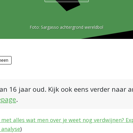
Foto:
Sargasso achtergrond wereldbol
meen
an 16 jaar oud. Kijk ook eens verder naar 
epage
.
euw met alles wat men over je weet nog verdwijnen? 
 analyse
)