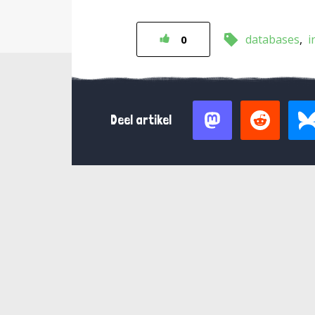
databases
i
0
Deel artikel