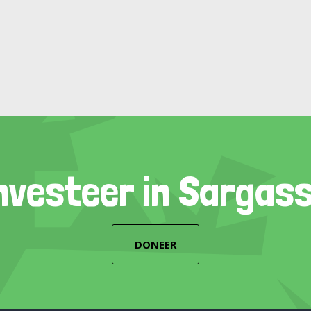
nvesteer in Sargas
DONEER