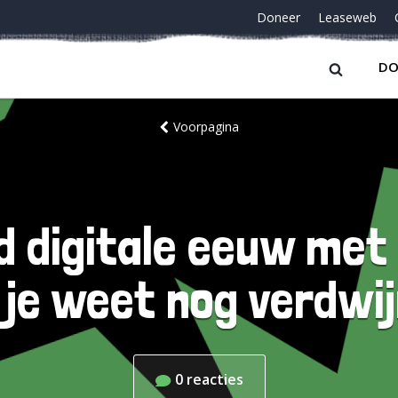
Doneer
Leaseweb
DO
Voorpagina
ijd digitale eeuw me
 je weet nog verdwi
0
reacties