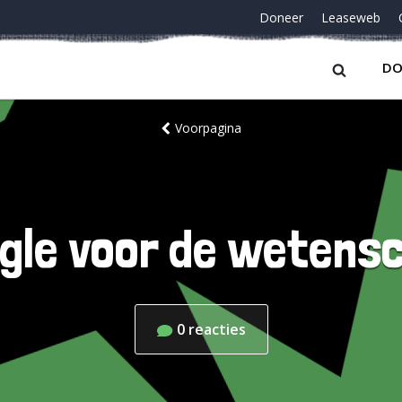
Doneer
Leaseweb
DO
Voorpagina
gle voor de wetens
0
reacties