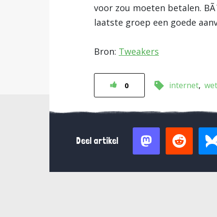
voor zou moeten betalen. B
laatste groep een goede aanv
Bron:
Tweakers
internet
we
0
Deel artikel