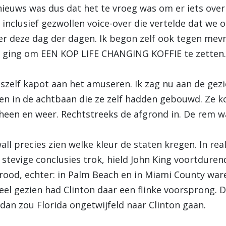
euws was dus dat het te vroeg was om er iets over
nclusief gezwollen voice-over die vertelde dat we 
er deze dag der dagen. Ik begon zelf ook tegen me
 ging om EEN KOP LIFE CHANGING KOFFIE te zetten.
onszelf kapot aan het amuseren. Ik zag nu aan de ge
ren in de achtbaan die ze zelf hadden gebouwd. Ze 
een en weer. Rechtstreeks de afgrond in. De rem w
all precies zien welke kleur de staten kregen. In rea
 stevige conclusies trok, hield John King voortduren
e rood, echter: in Palm Beach en in Miami County w
l gezien had Clinton daar een flinke voorsprong. Du
an zou Florida ongetwijfeld naar Clinton gaan.