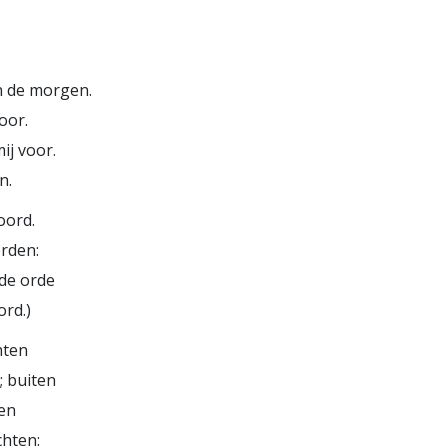
n de morgen.
oor.
ij voor.
n.
oord.
rden:
ede orde
rd.)
hten
; buiten
ten
chten: