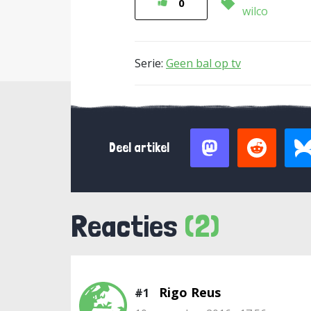
0
wilco
Serie:
Geen bal op tv
Deel artikel
Reacties
(2)
Rigo Reus
#1