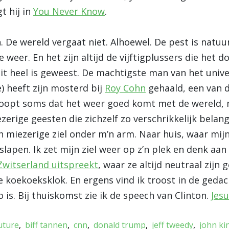
gt hij in
You Never Know
.
 De wereld vergaat niet. Alhoewel. De pest is natuurl
 weer. En het zijn altijd de vijftigplussers die het 
oit heel is geweest. De machtigste man van het uni
) heeft zijn mosterd bij
Roy Cohn
gehaald, een van d
 hoopt soms dat het weer goed komt met de wereld,
zerige geesten die zichzelf zo verschrikkelijk belang
 miezerige ziel onder m’n arm. Naar huis, waar mij
slapen. Ik zet mijn ziel weer op z’n plek en denk aan
Zwitserland uitspreekt
, waar ze altijd neutraal zijn
koekoeksklok. En ergens vind ik troost in de gedac
 is. Bij thuiskomst zie ik de speech van Clinton.
Jesu
uture
biff tannen
cnn
donald trump
jeff tweedy
john ki