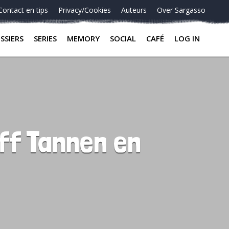
Contact en tips
Privacy/Cookies
Auteurs
Over Sargasso
SSIERS
SERIES
MEMORY
SOCIAL
CAFÉ
LOG IN
iff Tannen en