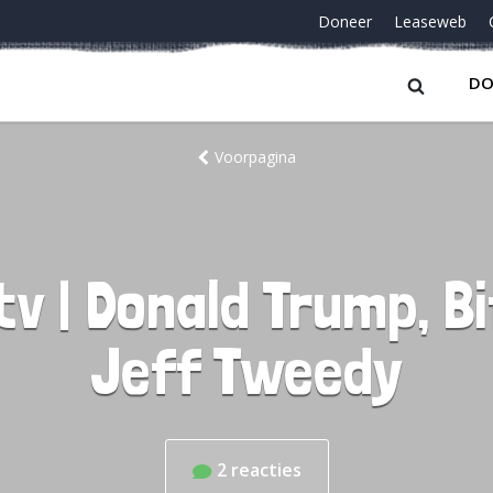
Doneer
Leaseweb
DO
Voorpagina
tv | Donald Trump, B
Jeff Tweedy
2
reacties