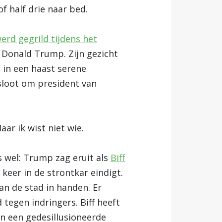
f half drie naar bed.
rd gegrild tijdens het
 Donald Trump. Zijn gezicht
n in een haast serene
sloot om president van
ar ik wist niet wie.
s wel: Trump zag eruit als
Biff
n keer in de strontkar eindigt.
an de stad in handen. Er
 tegen indringers. Biff heeft
in een gedesillusioneerde