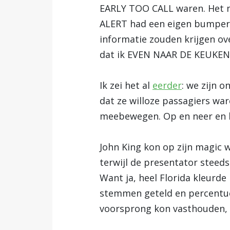
EARLY TOO CALL waren. Het ni
ALERT had een eigen bumper i
informatie zouden krijgen ov
dat ik EVEN NAAR DE KEUKEN
Ik zei het al
eerder
: we zijn 
dat ze willoze passagiers wa
meebewegen. Op en neer en h
John King kon op zijn magic w
terwijl de presentator steeds
Want ja, heel Florida kleurd
stemmen geteld en percentuee
voorsprong kon vasthouden, d