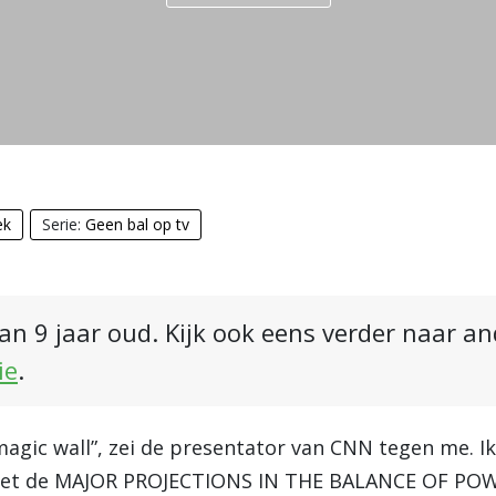
ek
Serie:
Geen bal op tv
an 9 jaar oud. Kijk ook eens verder naar a
ie
.
 magic wall”, zei de presentator van CNN tegen me. 
et de MAJOR PROJECTIONS IN THE BALANCE OF POWE