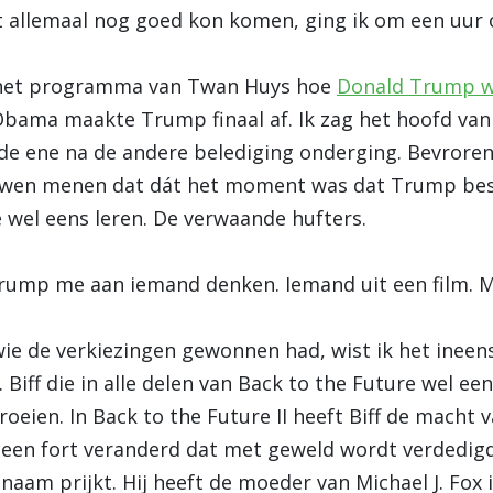
t allemaal nog goed kon komen, ging ik om een uur o
n het programma van Twan Huys hoe
Donald Trump we
Obama maakte Trump finaal af. Ik zag het hoofd van
j de ene na de andere belediging onderging. Bevrore
rouwen menen dat dát het moment was dat Trump be
e wel eens leren. De verwaande hufters.
Trump me aan iemand denken. Iemand uit een film. Ma
ie de verkiezingen gewonnen had, wist ik het ineen
. Biff die in alle delen van Back to the Future wel ee
eien. In Back to the Future II heeft Biff de macht v
in een fort veranderd dat met geweld wordt verdedigd
naam prijkt. Hij heeft de moeder van Michael J. Fox 