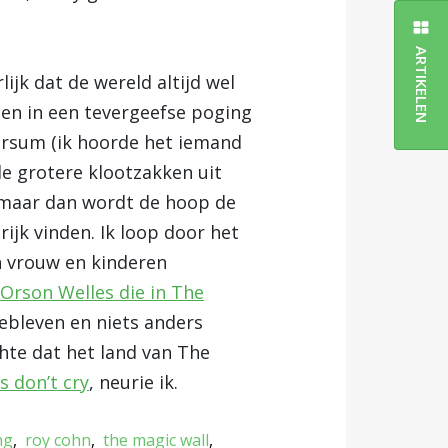
ARTIKELEN
ijk dat de wereld altijd wel
doen in een tevergeefse poging
versum (ik hoorde het iemand
e grotere klootzakken uit
 maar dan wordt de hoop de
rijk vinden. Ik loop door het
n vrouw en kinderen
Orson Welles die in The
 gebleven en niets anders
hte dat het land van The
s don’t cry
, neurie ik.
ng
roy cohn
the magic wall