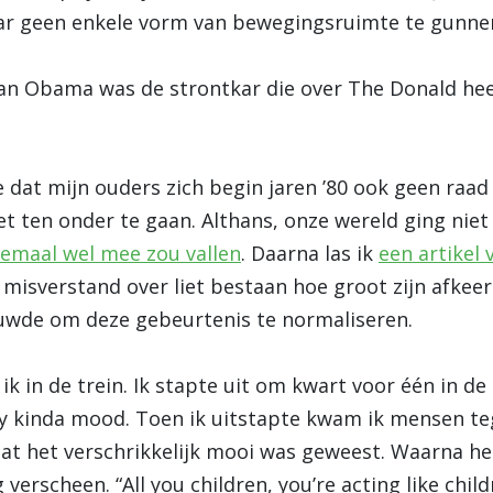
aar geen enkele vorm van bewegingsruimte te gunne
an Obama was de strontkar die over The Donald heen
 dat mijn ouders zich begin jaren ’80 ook geen raad
et ten onder te gaan. Althans, onze wereld ging niet 
lemaal wel mee zou vallen
. Daarna las ik
een artikel
 misverstand over liet bestaan hoe groot zijn afkeer
uwde om deze gebeurtenis te normaliseren.
ik in de trein. Ik stapte uit om kwart voor één in de
hy kinda mood. Toen ik uitstapte kwam ik mensen t
 dat het verschrikkelijk mooi was geweest. Waarna het
erscheen. “All you children, you’re acting like chil