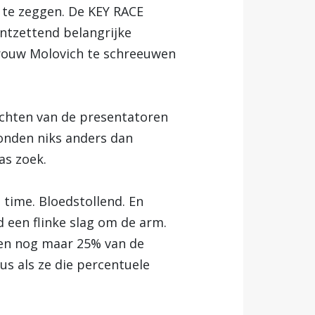
 te zeggen. De KEY RACE
ontzettend belangrijke
vrouw Molovich te schreeuwen
zichten van de presentatoren
konden niks anders dan
as zoek.
l time. Bloedstollend. En
d een flinke slag om de arm.
aren nog maar 25% van de
s als ze die percentuele