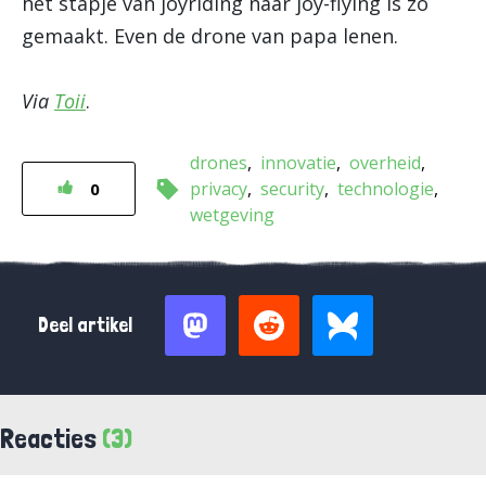
het stapje van joyriding naar joy-flying is zo
gemaakt. Even de drone van papa lenen.
Via
Toii
.
drones
innovatie
overheid
privacy
security
technologie
0
wetgeving
Deel artikel
Reacties
(3)