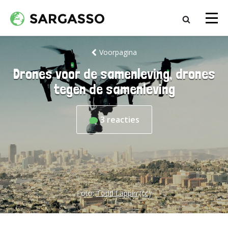
Voorpagina
Drones voor de samenleving, drones
tegen de samenleving
3
reacties
Foto:
Todd Lappin
(cc)