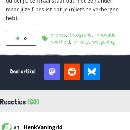
duidelijk: centraal staat dat niet een ander,
maar jijzelf beslist dat je (n)iets te verbergen
hebt.
drones
fotografie
innovatie
0
overheid
privacy
wetgeving
Deel artikel
Reacties
(60)
HenkVanIngrid
#1