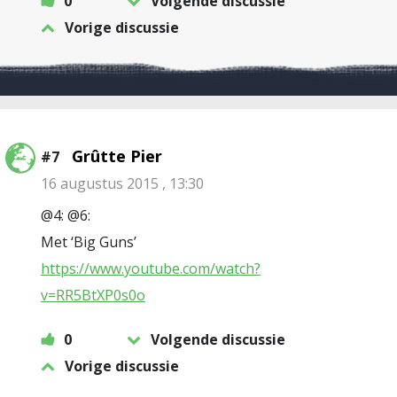
0
Volgende discussie
Vorige discussie
Grûtte Pier
#7
16 augustus 2015 , 13:30
@4: @6:
Met ‘Big Guns’
https://www.youtube.com/watch?
v=RR5BtXP0s0o
0
Volgende discussie
Vorige discussie