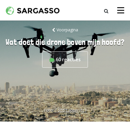
Voorpagina
Wat doet die drone boven mijn hoofd?
60
reacties
Foto:
Todd Lappin
(cc)