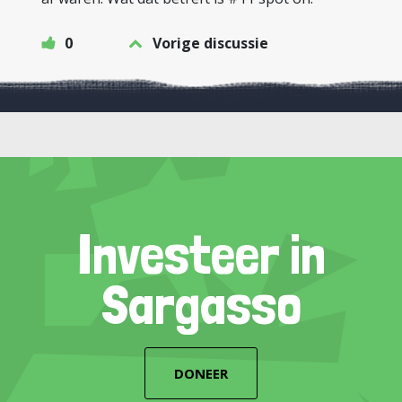
0
Vorige discussie
Investeer in
Sargasso
DONEER