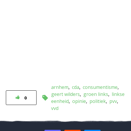
arnhem
cda
consumentisme
geert wilders
groen links
linkse
0
eenheid
opinie
politiek
pvv
vvd