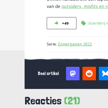
van de
outsiders, misfits en 
boerderij 
+49
Serie:
Zomergasten 2022
Deel artikel
Reacties
(21)