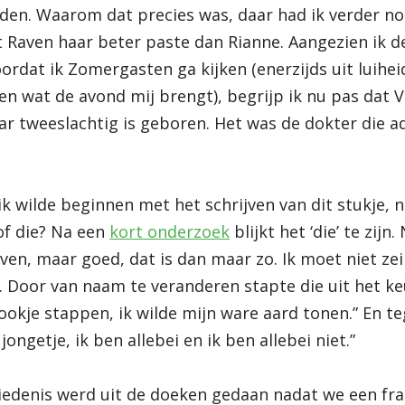
en. Waarom dat precies was, daar had ik verder noo
at Raven haar beter paste dan Rianne. Aangezien ik
oordat ik Zomergasten ga kijken (enerzijds uit luihei
n wat de avond mij brengt), begrijp ik nu pas dat V
ar tweeslachtig is geboren. Het was de dokter die 
ik wilde beginnen met het schrijven van dit stukje, n
of die? Na een
kort onderzoek
blijkt het ‘die’ te zijn
hrijven, maar goed, dat is dan maar zo. Ik moet niet ze
Door van naam te veranderen stapte die uit het keur
prookje stappen, ik wilde mijn ware aard tonen.” En teg
ongetje, ik ben allebei en ik ben allebei niet.”
hiedenis werd uit de doeken gedaan nadat we een fr