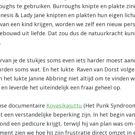
oughs te gebruiken. Burroughs knipte en plakte zin
nesis & Lady Jane knipten en plakten hun eigen li
ts van een kind krijgen, worden we zelf een nieuw pe
ouwd uit liefde. Dat zou dus de natuurkracht kunnen
.
van je de stukjes soms even iets harder moest aan
urden soms wat. En het lukte Raven van Dorst volgen
 het lukte Janine Abbring niet altijd om te vinden 
en leverde het uiteindelijk een fraai geheel op.
inse documentaire
Kovasikajuttu
(Het Punk Syndroom
een verstandelijke beperking zijn. In het begin van
vond een pedicure krijgt, terwijl hij van plan was o
nt zien we hoe hij zijn frustratie direct omzet in e