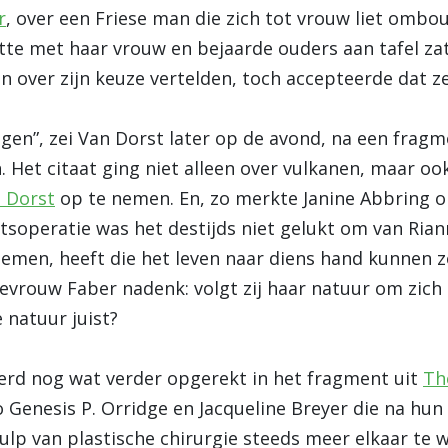
r
, over een Friese man die zich tot vrouw liet omb
tte met haar vrouw en bejaarde ouders aan tafel z
 over zijn keuze vertelden, toch accepteerde dat z
ngen”, zei Van Dorst later op de avond, na een frag
Het citaat ging niet alleen over vulkanen, maar ook
n Dorst
op te nemen. En, zo merkte Janine Abbring o
htsoperatie was het destijds niet gelukt om van Rian
emen, heeft die het leven naar diens hand kunnen zet
Mevrouw Faber nadenk: volgt zij haar natuur om zich 
 natuur juist?
erd nog wat verder opgerekt in het fragment uit
Th
enesis P. Orridge en Jacqueline Breyer die na hun h
lp van plastische chirurgie steeds meer elkaar te wo