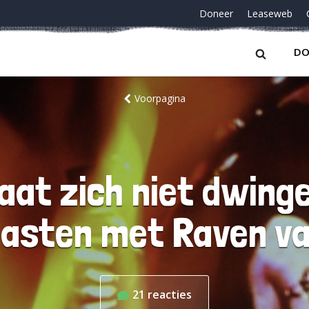
Doneer
Leaseweb
DO
Voorpagina
aat zich niet dwing
asten met Raven va
21
reacties