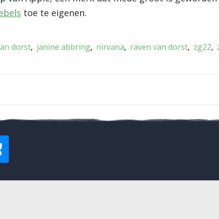
rebels
toe te eigenen.
van dorst
janine abbring
nirvana
raven van dorst
zg22