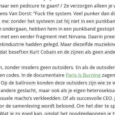
r een pedicure te gaan? / Ze verzorgen alleen je voe
gens Van Dorst: “Fuck the system. Veel punker dan d
k me: zonder het systeem zat hij niet in een punkban
en ondergaan, hebben hem in een punkband gestopt
 met een eerder fragment met Nirvana. Daarin prees
kindustrie hadden gelegd. Maar diezelfde muziekind
t beseften Kurt Cobain en de zijnen als geen ande
, zonder insiders geen outsiders. En als de outsid
igen codes. In de documentaire
Paris Is Burning
zagen 
 Op de ballroom konden deze outsiders zijn wie ze wi
 andere geslacht, maar ook als je eigen heteroseks
ksuele macho’s verkleedden. Of als succesvolle CEO. 
or de samenleving wordt beloond. Om het dier te spel
Wat je zo goed kan, omdat het noodgedwongen je 