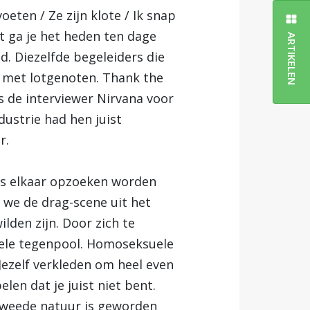
ten / Ze zijn klote / Ik snap
it ga je het heden ten dage
ARTIKELEN
d. Diezelfde begeleiders die
 met lotgenoten. Thank the
 de interviewer Nirvana voor
ustrie had hen juist
r.
ers elkaar opzoeken worden
we de drag-scene uit het
lden zijn. Door zich te
uele tegenpool. Homoseksuele
Jezelf verkleden om heel even
en dat je juist niet bent.
tweede natuur is geworden