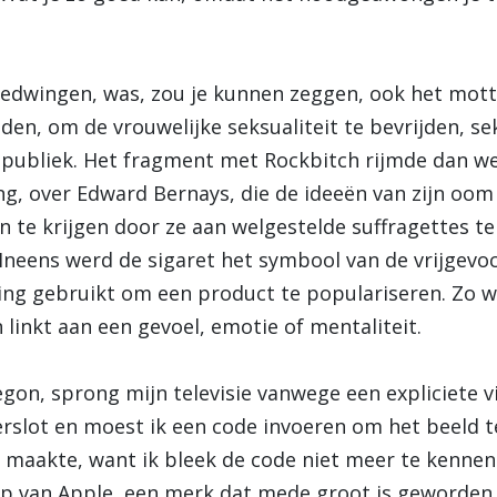
 bedwingen, was, zou je kunnen zeggen, ook het mot
en, om de vrouwelijke seksualiteit te bevrijden, s
t publiek. Het fragment met Rockbitch rijmde dan 
ing, over Edward Bernays, die de ideeën van zijn o
 te krijgen door ze aan welgestelde suffragettes te
Ineens werd de sigaret het symbool van de vrijgevo
ng gebruikt om een product te populariseren. Zo 
linkt aan een gevoel, emotie of mentaliteit.
on, sprong mijn televisie vanwege een expliciete v
rslot en moest ik een code invoeren om het beeld te
 maakte, want ik bleek de code niet meer te kennen.
p van Apple, een merk dat mede groot is geworden d