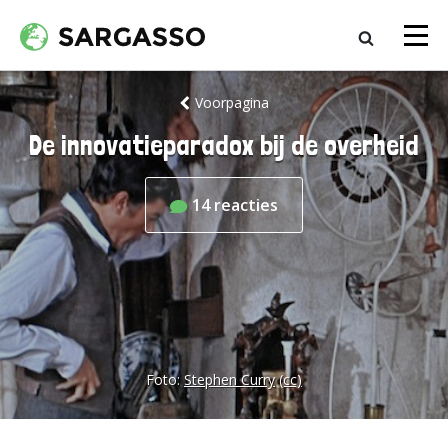
Voorpagina
De innovatieparadox bij de overheid
14
reacties
Foto:
Stephen Curry
(cc)