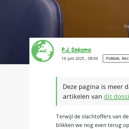
Fo
P.J. Cokema
16 juni 2025 , 08:00
Politiek
,
Rec
Deze pagina is meer d
artikelen van
dit doss
Terwijl de slachtoffers van d
blikken we nog even terug op