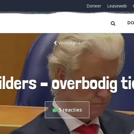
Doneer
Leaseweb
DO
Voorpagina
ilders – overbodig t
5
reacties