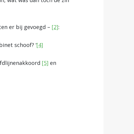
n, wat was dan toch de zin
en er bij gevoegd –
[2]
:
inet schoof? ‘
[4]
ofdlijnenakkoord
[5]
en