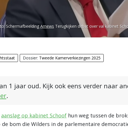
to:
Schermafbeelding
Arnews
Terugkijken debat over val kabinet Sch
htsstaat
Dossier:
Tweede Kamerverkiezingen 2025
an 1 jaar oud. Kijk ook eens verder naar a
ier
.
e
aanslag op kabinet Schoof
hun weg tussen de brok
 de bom die Wilders in de parlementaire democrati