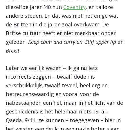
diezelfde jaren ’40 hun
Coventry
, en talloze
andere steden. En dat was niet het enige wat
de Britten in die jaren zoal overkwam. De
Britse cultuur heeft er niet merkbaar onder
geleden.
Keep calm and carry on
.
Stiff upper lip
en
Brexit
.
Later we eerlijk wezen – ik ga nu iets
incorrects zeggen – twaalf doden is
verschrikkelijk, twaalf teveel, heel erg en
betreurenswaardig en vooral voor de
nabestaanden een hel, maar in het licht van de
geschiedenis is het helemaal niets. IS, al-
Qaeda, 9/11, ze kunnen – toegegeven – hier in
het westen een deuk in een pakje boter slaan,