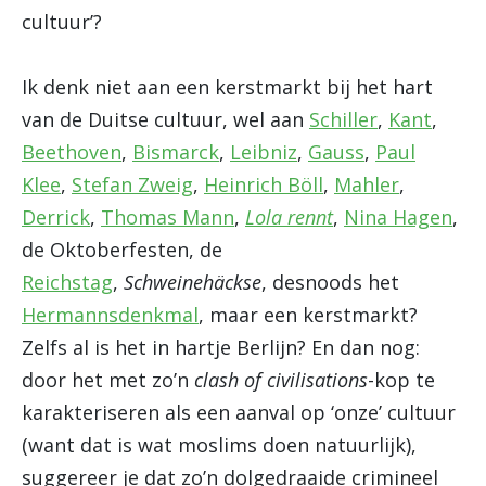
cultuur’?
Ik denk niet aan een kerstmarkt bij het hart
van de Duitse cultuur, wel aan
Schiller
,
Kant
,
Beethoven
,
Bismarck
,
Leibniz
,
Gauss
,
Paul
Klee
,
Stefan Zweig
,
Heinrich Böll
,
Mahler
,
Derrick
,
Thomas Mann
,
Lola rennt
,
Nina Hagen
,
de Oktoberfesten, de
Reichstag
,
Schweinehäckse
, desnoods het
Hermannsdenkmal
, maar een kerstmarkt?
Zelfs al is het in hartje Berlijn? En dan nog:
door het met zo’n
clash of civilisations
-kop te
karakteriseren als een aanval op ‘onze’ cultuur
(want dat is wat moslims doen natuurlijk),
suggereer je dat zo’n dolgedraaide crimineel