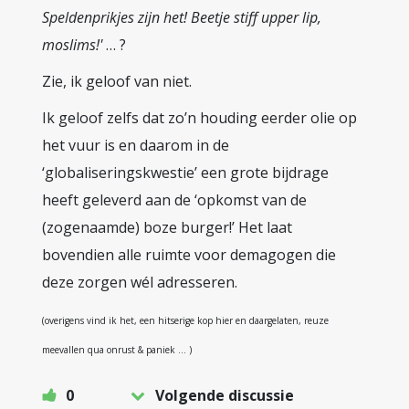
Speldenprikjes zijn het! Beetje stiff upper lip,
moslims!'
… ?
Zie, ik geloof van niet.
Ik geloof zelfs dat zo’n houding eerder olie op
het vuur is en daarom in de
‘globaliseringskwestie’ een grote bijdrage
heeft geleverd aan de ‘opkomst van de
(zogenaamde) boze burger!’ Het laat
bovendien alle ruimte voor demagogen die
deze zorgen wél adresseren.
(overigens vind ik het, een hitserige kop hier en daargelaten, reuze
meevallen qua onrust & paniek … )
0
Volgende discussie