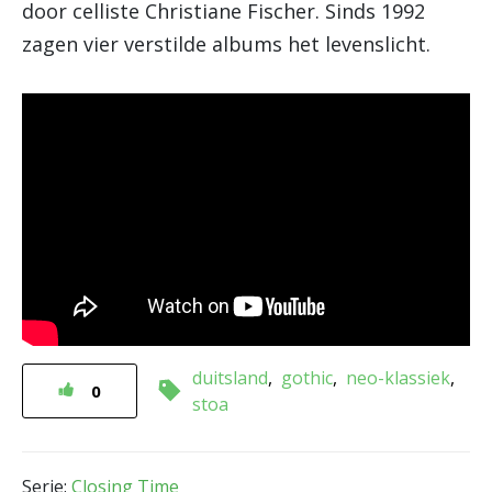
door celliste Christiane Fischer. Sinds 1992
zagen vier verstilde albums het levenslicht.
duitsland
gothic
neo-klassiek
0
stoa
Serie:
Closing Time