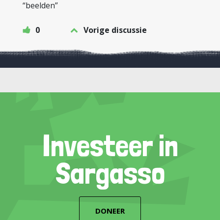
“beelden”
0
Vorige discussie
Investeer in
Sargasso
DONEER