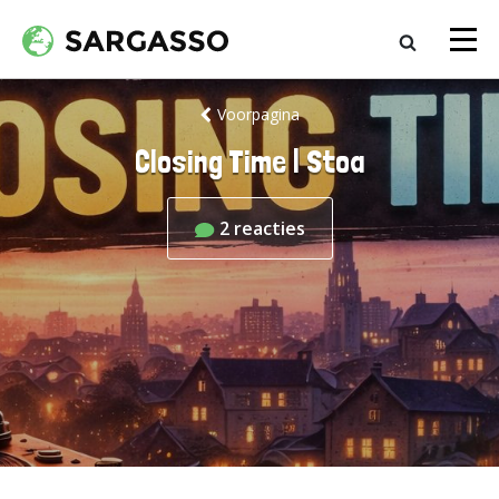
Voorpagina
Closing Time | Stoa
2
reacties