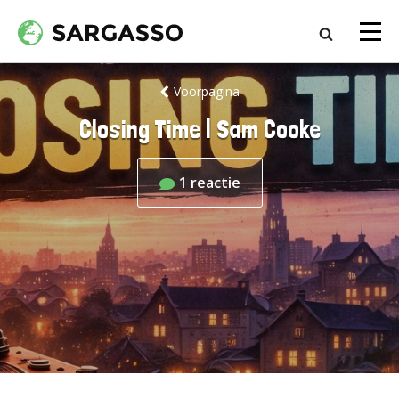
Voorpagina
Closing Time | Sam Cooke
1
reactie