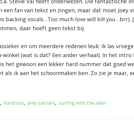
 o.a. Stevie Vai heeft onderwezen. Die fantastische
n een fan van tekst en zingen, maar dat moet Joey v
s backing vocals…Too much love will kill you…brr).
rammen, daar hoeft geen tekst bij.
assieker en om meerdere redenen leuk: Ik las vroeger
en-winkel (wat is dat? Een ander verhaal). In het intro
 is het gewoon een lekker hard nummer dat goed we
t als ik aan het schoonmaken ben. Zo zie je maar, ee
hardrock
joey satriani
surfing with the alien