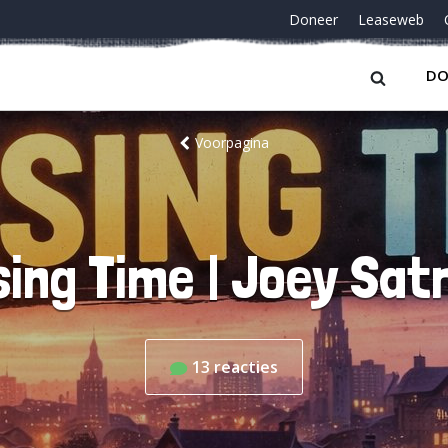
Doneer
Leaseweb
DO
Voorpagina
sing Time | Joey Satr
13
reacties