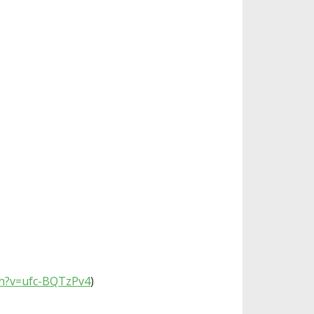
ch?v=ufc-BQTzPv4
)