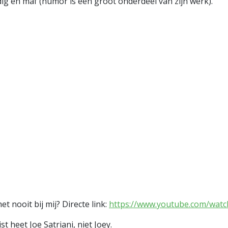
dig en maf (humor is een groot onderdeel van zijn werk).
 nooit bij mij? Directe link:
https://www.youtube.com/wat
ist heet Joe Satriani, niet Joey.