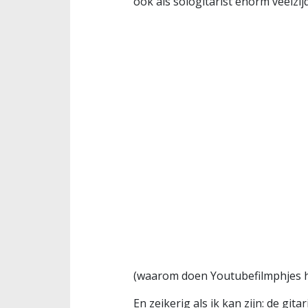
ook als sologitarist enorm veelzij
(waarom doen Youtubefilmphjes het
En zeikerig als ik kan zijn: de gitar