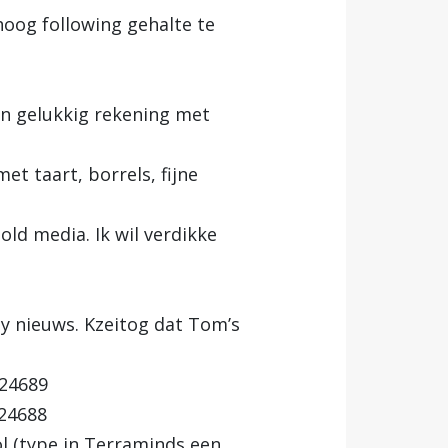
oog following gehalte te
en gelukkig rekening met
t taart, borrels, fijne
ld media. Ik wil verdikke
y nieuws. Kzeitog dat Tom’s
124689
124688
ol (type in Terraminds een