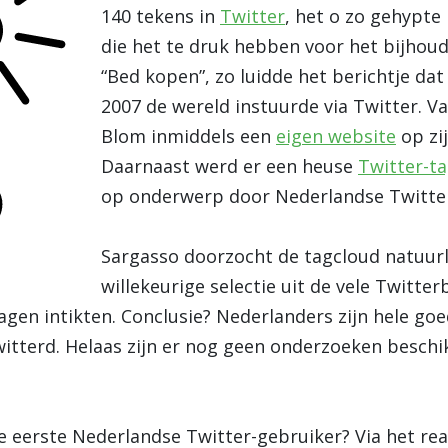
140 tekens in
Twitter
, het o zo gehypt
die het te druk hebben voor het bijhou
“Bed kopen”, zo luidde het berichtje da
2007 de wereld instuurde via Twitter. V
Blom inmiddels een
eigen website
op zi
Daarnaast werd er een heuse
Twitter-t
op onderwerp door Nederlandse Twitter
Sargasso doorzocht de tagcloud natuurl
willekeurige selectie uit de vele Twitte
gen intikten. Conclusie? Nederlanders zijn hele goe
witterd. Helaas zijn er nog geen onderzoeken besch
e eerste Nederlandse Twitter-gebruiker? Via het rea