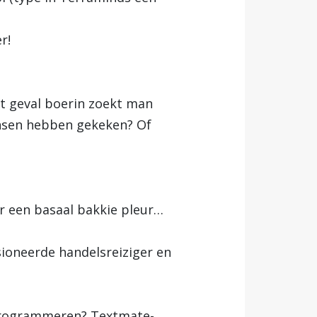
r!
it geval boerin zoekt man
nsen hebben gekeken? Of
r een basaal bakkie pleur…
sioneerde handelsreiziger en
t
 programmeren? Textmate-