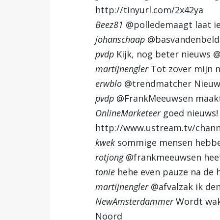
http://tinyurl.com/2x42ya
Beez81
@polledemaagt laat ie
johanschaap
@basvandenbeld @
pvdp
Kijk, nog beter nieuws 
martijnengler
Tot zover mijn n
erwblo
@trendmatcher Nieuws i
pvdp
@FrankMeeuwsen maakt 
OnlineMarketeer
goed nieuws! 
http://www.ustream.tv/chan
kwek
sommige mensen hebben 
rotjong
@frankmeeuwsen heeft
tonie
hehe even pauze na de h
martijnengler
@afvalzak ik den
NewAmsterdammer
Wordt wakk
Noord