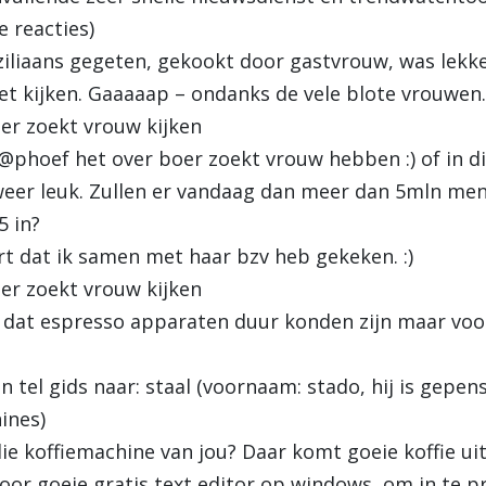
e reacties)
liaans gegeten, gekookt door gastvrouw, was lekke
t kijken. Gaaaaap – ondanks de vele blote vrouwen.
er zoekt vrouw kijken
@phoef het over boer zoekt vrouw hebben :) of in d
eer leuk. Zullen er vandaag dan meer dan 5mln me
5 in?
t dat ik samen met haar bzv heb gekeken. :)
er zoekt vrouw kijken
 dat espresso apparaten duur konden zijn maar voo
tel gids naar: staal (voornaam: stado, hij is gepen
ines)
ie koffiemachine van jou? Daar komt goeie koffie ui
oor goeie gratis text editor op windows, om in te