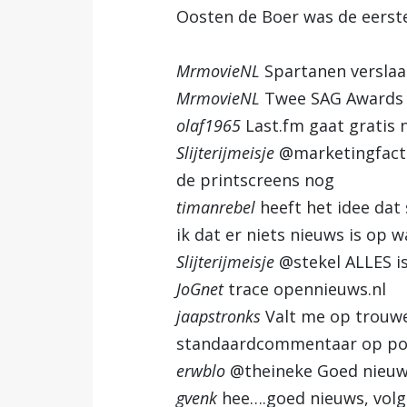
Oosten de Boer was de eerste!
MrmovieNL
Spartanen versla
MrmovieNL
Twee SAG Awards v
olaf1965
Last.fm gaat gratis
Slijterijmeisje
@marketingfacts
de printscreens nog
timanrebel
heeft het idee dat 
ik dat er niets nieuws is op w
Slijterijmeisje
@stekel ALLES is
JoGnet
trace opennieuws.nl
jaapstronks
Valt me op trouwen
standaardcommentaar op pol
erwblo
@theineke Goed nieuw
gvenk
hee….goed nieuws, volge