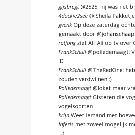
gijsbregt
@2525: hij was net bi
4duckie2see
@iSheila Pakketje
gvenk
Op deze zaterdag ochten
gemaakt door @johanschaap
rotjong
ziet AH Ali op tv over 
FrankSchuil
@polledemaagt: Va
:D
FrankSchuil
@TheRedOne: heb 
zouden verdwijnen ;)
Polledemaagt
@loket maar vraa
Polledemaagt
Gisteren die vo
vogelsoorten
krijn
Weet iemand met hoeveel
Inferis
met zoveel mogelijk me
…)