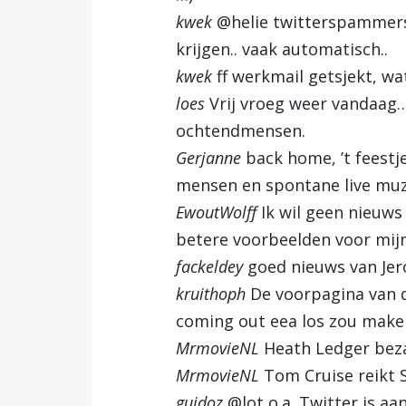
kwek
@helie twitterspammers 
krijgen.. vaak automatisch..
kwek
ff werkmail getsjekt, wa
loes
Vrij vroeg weer vandaag… 
ochtendmensen.
Gerjanne
back home, ’t feestje
mensen en spontane live muz
EwoutWolff
Ik wil geen nieuws
betere voorbeelden voor mijn
fackeldey
goed nieuws van Jer
kruithoph
De voorpagina van d
coming out eea los zou maken
MrmovieNL
Heath Ledger bez
MrmovieNL
Tom Cruise reikt 
guidoz
@lot o.a. Twitter is a