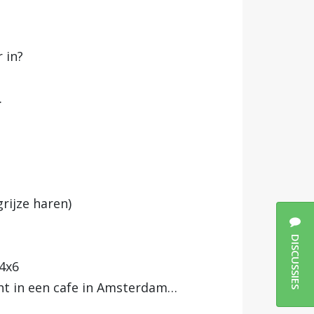
 in?
.
ijze haren)
DISCUSSIES
s4x6
ht in een cafe in Amsterdam…