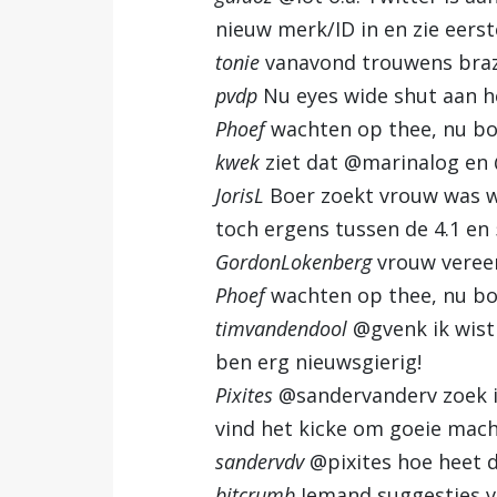
nieuw merk/ID in en zie eerst
tonie
vanavond trouwens brazi
pvdp
Nu eyes wide shut aan he
Phoef
wachten op thee, nu bo
kwek
ziet dat @marinalog en 
JorisL
Boer zoekt vrouw was w
toch ergens tussen de 4.1 en 
GordonLokenberg
vrouw vereer
Phoef
wachten op thee, nu bo
timvandendool
@gvenk ik wist
ben erg nieuwsgierig!
Pixites
@sandervanderv zoek in 
vind het kicke om goeie mach
sandervdv
@pixites hoe heet d
bitcrumb
Iemand suggesties v