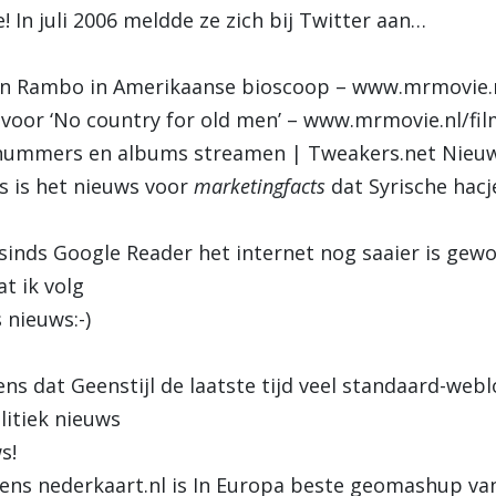
 In juli 2006 meldde ze zich bij Twitter aan…
an Rambo in Amerikaanse bioscoop – www.mrmovie.
oor ‘No country for old men’ – www.mrmovie.nl/fi
 nummers en albums streamen | Tweakers.net Nieuws
 is het nieuws voor
marketingfacts
dat Syrische hac
sinds Google Reader het internet nog saaier is gewo
at ik volg
 nieuws:-)
s dat Geenstijl de laatste tijd veel standaard-webl
itiek nieuws
s!
ns nederkaart.nl is In Europa beste geomashup van