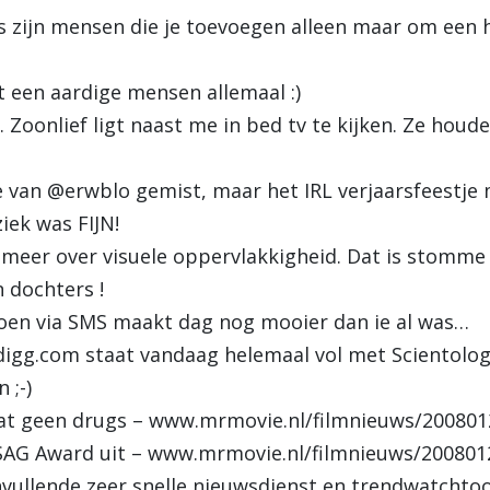
zijn mensen die je toevoegen alleen maar om een h
t een aardige mensen allemaal :)
Zoonlief ligt naast me in bed tv te kijken. Ze houd
 van @erwblo gemist, maar het IRL verjaarsfeestje me
iek was FIJN!
 meer over visuele oppervlakkigheid. Dat is stomme o
 dochters !
oen via SMS maakt dag nog mooier dan ie al was…
igg.com staat vandaag helemaal vol met Scientolog
 ;-)
at geen drugs – www.mrmovie.nl/filmnieuws/20080
SAG Award uit – www.mrmovie.nl/filmnieuws/20080
anvullende zeer snelle nieuwsdienst en trendwatchto