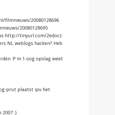
nl/filmnieuws/20080128696
lmnieuws/20080128695
 http://tinyurl.com/2edocz
jers NL weblogs hacken? Heb
rden :P In 1 oog opslag weet
og-prut plaatst ipv het
 2007 :)