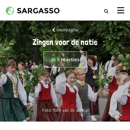
Voorpagina
Zingen voor de natie
5
reacties
Foto:
foto van de auteur