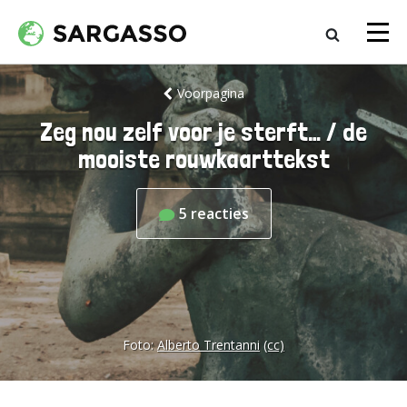
Voorpagina
Zeg nou zelf voor je sterft… / de
mooiste rouwkaarttekst
5
reacties
Foto:
Alberto Trentanni
(cc)