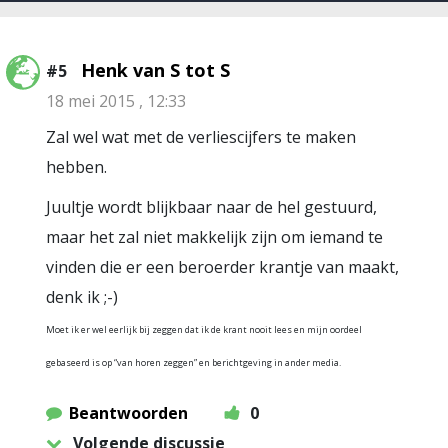
Henk van S tot S
#5
18 mei 2015 , 12:33
Zal wel wat met de verliescijfers te maken
hebben.
Juultje wordt blijkbaar naar de hel gestuurd,
maar het zal niet makkelijk zijn om iemand te
vinden die er een beroerder krantje van maakt,
denk ik ;-)
Moet ik er wel eerlijk bij zeggen dat ik de krant nooit lees en mijn oordeel
gebaseerd is op “van horen zeggen” en berichtgeving in ander media.
Beantwoorden
0
Volgende discussie