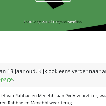
Foto:
Sargasso achtergrond wereldbol
an 13 jaar oud. Kijk ook eens verder naar 
epage
.
rief van Rabbae en Menebhi aan PvdA-voorzitter, w
eren Rabbae en Menebhi weer terug.