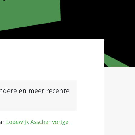
andere en meer recente
aar
Lodewijk Asscher vorige