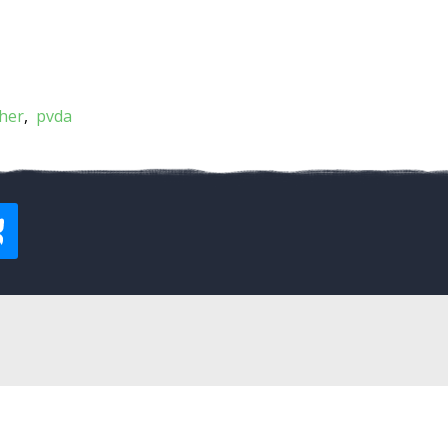
cher
pvda