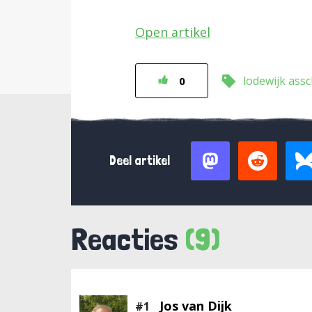
Open artikel
lodewijk ass
0
Deel artikel
Reacties
(9)
Jos van Dijk
#1