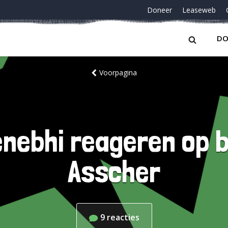
Doneer
Leaseweb
DO
Voorpagina
nebhi reageren op b
Asscher
9
reacties