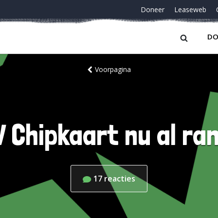
Doneer
Leaseweb
DO
Voorpagina
V Chipkaart nu al ra
17
reacties