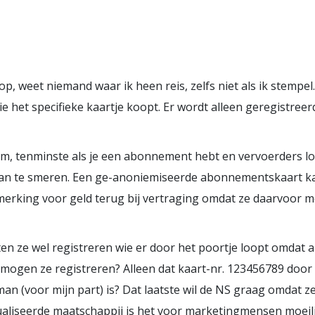
p, weet niemand waar ik heen reis, zelfs niet als ik stempel.
ie het specifieke kaartje koopt. Er wordt alleen geregistreer
m, tenminste als je een abonnement hebt en vervoerders l
aan te smeren. Een ge-anoniemiseerde abonnementskaart kan
erking voor geld terug bij vertraging omdat ze daarvoor moe
n ze wel registreren wie er door het poortje loopt omdat an
wat mogen ze registreren? Alleen dat kaart-nr. 123456789 doo
n (voor mijn part) is? Dat laatste wil de NS graag omdat z
iualiseerde maatschappij is het voor marketingmensen moeil