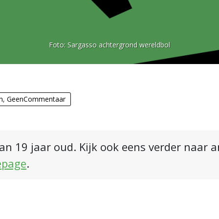
Foto:
Sargasso achtergrond wereldbol
n
,
GeenCommentaar
an 19 jaar oud. Kijk ook eens verder naar 
epage
.