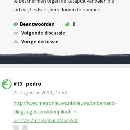
te beschermen tegen de katapult vandalen die
zich vrijheidsstrijders durven te noemen.
Beantwoorden
0
Volgende discussie
Vorige discussie
pedro
#13
22 augustus 2013 , 13:54
http://www.metronieuws.nl/nieuws/onbemand-
vliegtuig-is-brokkenpiloot-in-
lucht/SrZmhu!ivjzuLkMyqv52/