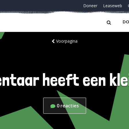
Doneer
Leaseweb
DO
Voorpagina
taar heeft een klei
0
reacties