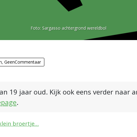
Foto:
Sargasso achtergrond wereldbol
n
,
GeenCommentaar
an 19 jaar oud. Kijk ook eens verder naar 
epage
.
lein broertje…