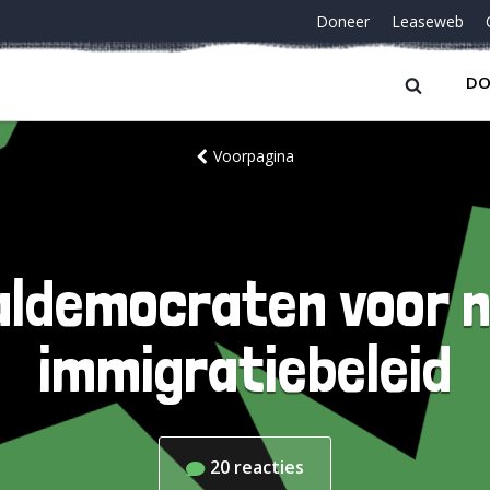
Doneer
Leaseweb
DO
Voorpagina
ldemocraten voor n
immigratiebeleid
20
reacties