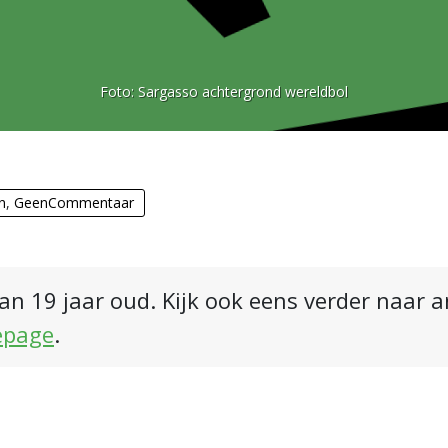
Foto:
Sargasso achtergrond wereldbol
n
,
GeenCommentaar
an 19 jaar oud. Kijk ook eens verder naar 
epage
.