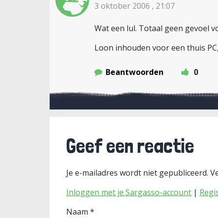
3 oktober 2006 , 21:07
Wat een lul. Totaal geen gevoel 
Loon inhouden voor een thuis PC,
Beantwoorden
0
Geef een reactie
Je e-mailadres wordt niet gepubliceerd.
Ve
Inloggen met je Sargasso-account
|
Regi
Naam
*