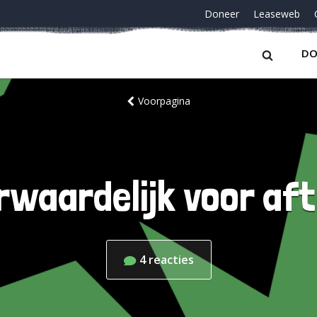
Doneer
Leaseweb
DO
Voorpagina
waardelijk voor aft
4
reacties