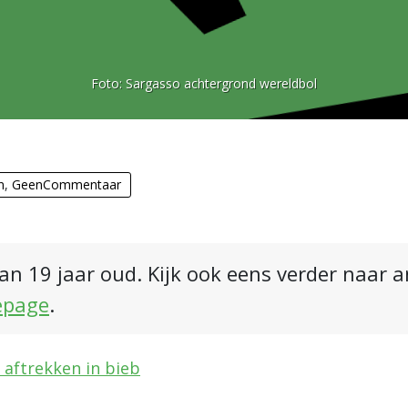
Foto:
Sargasso achtergrond wereldbol
n
,
GeenCommentaar
an 19 jaar oud. Kijk ook eens verder naar 
epage
.
 aftrekken in bieb