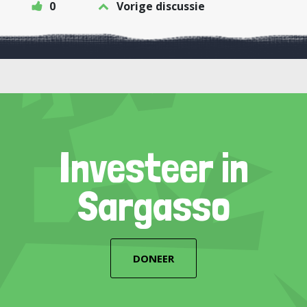
0
Vorige discussie
Investeer in
Sargasso
DONEER