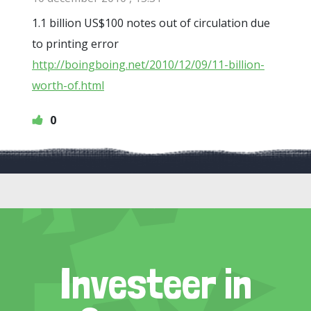
1.1 billion US$100 notes out of circulation due
to printing error
http://boingboing.net/2010/12/09/11-billion-
worth-of.html
0
Investeer in