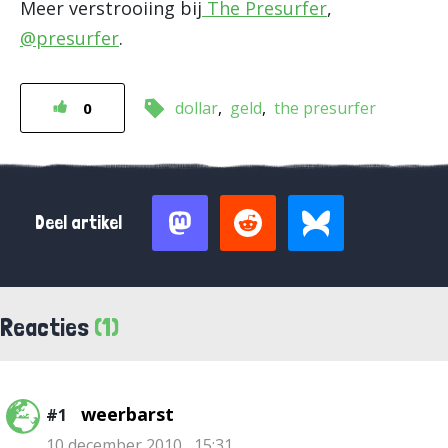
Meer verstrooiing bij
The Presurfer
,
@presurfer
.
dollar
geld
the presurfer
0
Deel artikel
Reacties
(1)
weerbarst
#1
10 december 2010 , 15:31