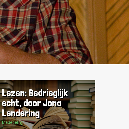
 het
eds grotere
en kunnen
Lezen: Bedrieglijk
echt, door Jona
Lendering
Mededeling