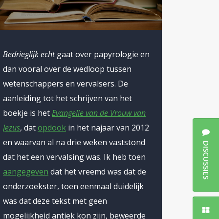
Bedrieglijk echt
gaat over papyrologie en
dan vooral over de wedloop tussen
wetenschappers en vervalsers. De
aanleiding tot het schrijven van het
boekje is het
Evangelie van de Vrouw van
Jezus
, dat
opdook
in het najaar van 2012
en waarvan al na drie weken vaststond
DISCUSSIES
dat het een vervalsing was. Ik heb toen
aangegeven
dat het vreemd was dat de
onderzoekster, toen eenmaal duidelijk
was dat deze tekst met geen
mogelijkheid antiek kon zijn, beweerde