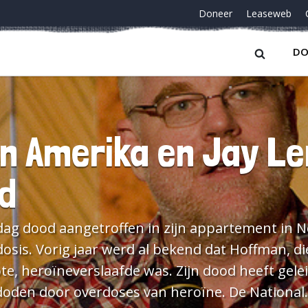
Doneer
Leaseweb
DO
in Amerika en Jay L
d
g dood aangetroffen in zijn appartement in Ne
rdosis. Vorig jaar werd al bekend dat Hoffman, di
te, heroïneverslaafde was. Zijn dood heeft gele
doden door overdoses van heroïne. De National