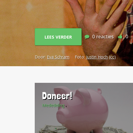
Geographic schrijft over heroïne e
euforische gevoel dat bij het eers
hoeveelheden genomen moeten wor
leiden tot een overdosis.
0
reacties
0
LEES VERDER
Door:
Eva Schram
Foto:
Justin Hoch
(cc)
Doneer!
Mededeling