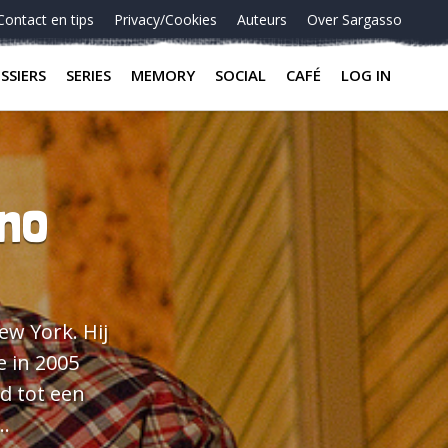
Contact en tips
Privacy/Cookies
Auteurs
Over Sargasso
SSIERS
SERIES
MEMORY
SOCIAL
CAFÉ
LOG IN
eno
w York. Hij
e in 2005
id tot een