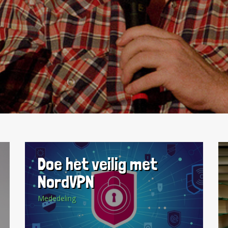
n noemt het een uiterst gevaarlijke drug omdat
te gebruik ontstaat zelden terugkomt, en er ste
den om een effect te krijgen. Die hoeveelhed
Doe het veilig met
NordVPN
Mededeling