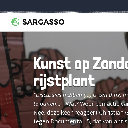
Kunst op Zonda
rijstplant
"Discussies hebben (…) is één ding, 
te buiten…."
Wat? Weer een actie van radicale boeren? Of koffiedrinkende complotdenkers?
Nee, deze keer reageert Christian 
tegen Documenta 15, dat van antisemitisme wordt 