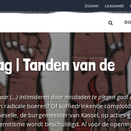
Doneer
Leaseweb
DO
g | Tanden van de
maar (…) intimideren door misdaden te plegen gaat 
Geselle, de burgemeester van Kassel, op acties g
beschuldigd. Al voor de opening (18 juni)