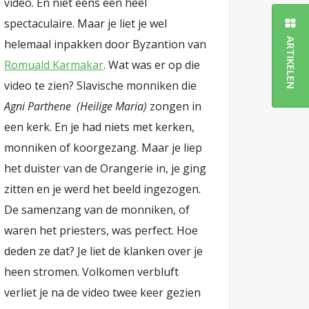
video. En niet eens een heel
aar dure
spectaculaire. Maar je liet je wel
k lupa (de
ARTIKELEN
helemaal inpakken door Byzantion van
Romuald Karmakar
. Wat was er op die
ere een
video te zien? Slavische monniken die
tret van
Agni Parthene (Heilige Maria)
zongen in
ovement).
een kerk. En je had niets met kerken,
monniken of koorgezang. Maar je liep
es je hier.
het duister van de Orangerie in, je ging
spookhuis
zitten en je werd het beeld ingezogen.
De samenzang van de monniken, of
waren het priesters, was perfect. Hoe
sche
deden ze dat? Je liet de klanken over je
rika en
heen stromen. Volkomen verbluft
verliet je na de video twee keer gezien