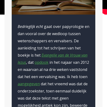
turen te zien zouden zijn: een soldatenfiguur 
elm en een figuur waar een Joods-orthodoxe ma
 “SS’ staat geschreven. Als reactie op de kriti
Bedrieglijk echt
gaat over papyrologie en
 dit filmpje komt het
dan vooral over de wedloop tussen
raakte karikaturen getoond:
wetenschappers en vervalsers. De
erk ‘People’s Justice’ van
aanleiding tot het schrijven van het
 Padi’. Het is in 2002 gemaakt en symboliseert de
boekje is het
Evangelie van de Vrouw van
ime begaan. Tevens werden bepaalde landen d
Jezus
, dat
opdook
in het najaar van 2012
urale wijze afgebeeld. Excuses Het collectief tr
en waarvan al na drie weken vaststond
and wel aan en maakt publiekelijk excuses naar
dat het een vervalsing was. Ik heb toen
klaring op hun website schrijft men: We hebben 
aangegeven
dat het vreemd was dat de
ering van de staat Israël op een verkeerde man
onderzoekster, toen eenmaal duidelijk
t geen plaats in ons hart en onze geest. Vervo
was dat deze tekst met geen
 We betreuren ten zeerste de mate waarin de bee
mogelijkheid antiek kon zijn, beweerde