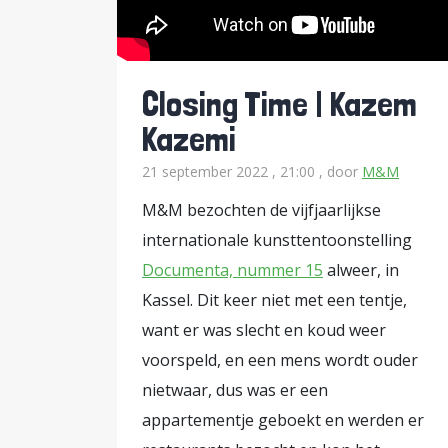
waarop twee antisemitische karika
varkenshoofd en “Mossad’ op de h
herkennen zou zijn en op wiens hoed
Closing Time | Kazem
doek eerst afgedekt, later geheel verwijderd. Voor we verder gaan: in
Kazemi
werk ter sprake en worden de gew
21 september 2022 , 21:00
, door
M&M
https://www.youtube.com/watch?v=onDivqtEQsA Het betreft het w
het Indonesische collectief ‘Taring
M&M bezochten de vijfjaarlijkse
wreedheden door het Soeharto-reg
internationale kunsttentoonstelling
regime destijds steunden op karikat
Documenta, nummer 15
alweer, in
Kassel. Dit keer niet met een tentje,
hoog opgelopen discussie in Duitsl
want er was slecht en koud weer
die zich geraakt voelt. In een ver
voorspeld, en een mens wordt ouder
mogelijke betrokkenheid van de reg
nietwaar, dus was er een
beeld gebracht. Antisemitisme heef
appartementje geboekt en werden er
het collectief diep door het stof: