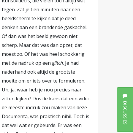
Kunstvideo’s, die vielen toch altijd wat
kijkers en
tegen. Zat je tien minuten naar een
emeenschap.
beeldscherm te kijken dat je deed
fieke
denken aan een brandende gaskachel.
en we samen
Of dan was het beeld gewoon niet
’ betekent
scherp. Maar dat was dan opzet, dat
ntjes heeft
moest zo. Of het was heel schokkerig
. Het
met de nadruk op een
glitch
. Je had
kt. Het
naderhand ook altijd de grootste
doeken. Ook
moeite om er iets over te formuleren.
techno-
Uh, ja, waar heb je nou precies naar
zitten kijken? Dus de kans dat een video
DISCUSSIES
de meeste indruk zou maken van deze
ensen van
Documenta, was praktisch nihil. Toch is
ie door
dat wel wat er gebeurde. Er was een
 de kaak