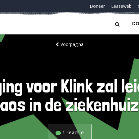
Doneer
Leaseweb
DO
Voorpagina
ing voor Klink zal l
aos in de ziekenhui
1
reactie