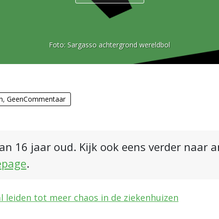
Foto:
Sargasso achtergrond wereldbol
n
,
GeenCommentaar
an 16 jaar oud. Kijk ook eens verder naar 
epage
.
al leiden tot meer chaos in de ziekenhuizen