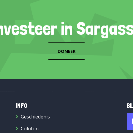
nvesteer in Sargas
DONEER
INFO
BL
Geschiedenis
Colofon