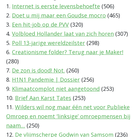
1.
Internet is eerste levensbehoefte
(506)
2.
Doet u mij maar een Goudse mocro
(465)
3.
Een hit-job op de PVV
(320)
4.
Volbloed Hollander laat van zich horen
(307)
5.
Poll 13-jarige wereldzeilster
(298)
6.
Creationisme folder? Terug naar je Maker!
(280)
7.
De zon is dood! Not.
(260)
8.
H1N1 Pandemie | Dossier
(256)
9.
Klimaatcomplot niet aangetoond
(253)
10.
Brief Aan Karst Tates
(253)
11.
Wilders wil nog maar één net voor Publieke
Omroep en noemt ‘linksige’ omroepmensen bij
naam…
(250)
12.
De vlijmscherpe Godwin van Samsom
(236)