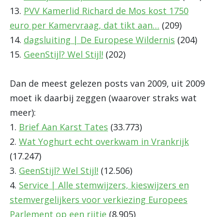
13.
PVV Kamerlid Richard de Mos kost 1750
euro per Kamervraag, dat tikt aan…
(209)
14.
dagsluiting | De Europese Wildernis
(204)
15.
GeenStijl? Wel Stijl!
(202)
Dan de meest gelezen posts van 2009, uit 2009
moet ik daarbij zeggen (waarover straks wat
meer):
1.
Brief Aan Karst Tates
(33.773)
2.
Wat Yoghurt echt overkwam in Vrankrijk
(17.247)
3.
GeenStijl? Wel Stijl!
(12.506)
4.
Service | Alle stemwijzers, kieswijzers en
stemvergelijkers voor verkiezing Europees
Parlement op een rijtje
(8.905)