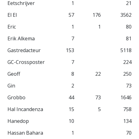
Eetschrijver
1
21
El El
57
176
3562
Eric
1
1
80
Erik Alkema
7
81
Gastredacteur
153
5118
GC-Crossposter
7
224
Geoff
8
22
250
Gin
2
73
Grobbo
44
73
1646
Hal Incandenza
15
5
758
Hanedop
10
134
Hassan Bahara
1
70