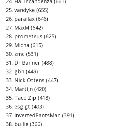
24. Hal Incandenza (661)
25. vandyke (655)
26. parallax (646)
27. MaxM (642)
28. prometeus (625)
29. Micha (615)
30. zmc (531)
31. Dr Banner (488)
32. gbh (449)
33. Nick Ottens (447)
34. Martijn (420)
35. Taco Zip (418)
36. esgigt (403)
37. InvertedPantsMan (391)
38. bullie (366)