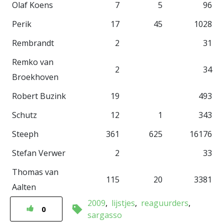
Olaf Koens
7
5
96
Perik
17
45
1028
Rembrandt
2
31
Remko van
2
34
Broekhoven
Robert Buzink
19
493
Schutz
12
1
343
Steeph
361
625
16176
Stefan Verwer
2
33
Thomas van
115
20
3381
Aalten
2009
lijstjes
reaguurders
0
sargasso