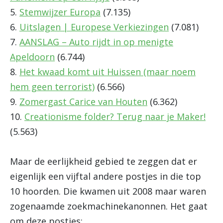
5.
Stemwijzer Europa
(7.135)
6.
Uitslagen | Europese Verkiezingen
(7.081)
7.
AANSLAG – Auto rijdt in op menigte
Apeldoorn
(6.744)
8.
Het kwaad komt uit Huissen (maar noem
hem geen terrorist)
(6.566)
9.
Zomergast Carice van Houten
(6.362)
10.
Creationisme folder? Terug naar je Maker!
(5.563)
Maar de eerlijkheid gebied te zeggen dat er
eigenlijk een vijftal andere postjes in die top
10 hoorden. Die kwamen uit 2008 maar waren
zogenaamde zoekmachinekanonnen. Het gaat
om deze postjes: