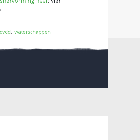
rshervorming neer
: vier
.
qvdd
waterschappen