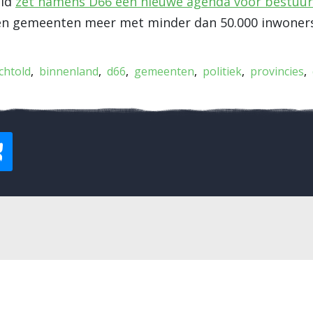
old
zet namens D66 een nieuwe agenda voor bestuu
een gemeenten meer met minder dan 50.000 inwoners
chtold
binnenland
d66
gemeenten
politiek
provincies