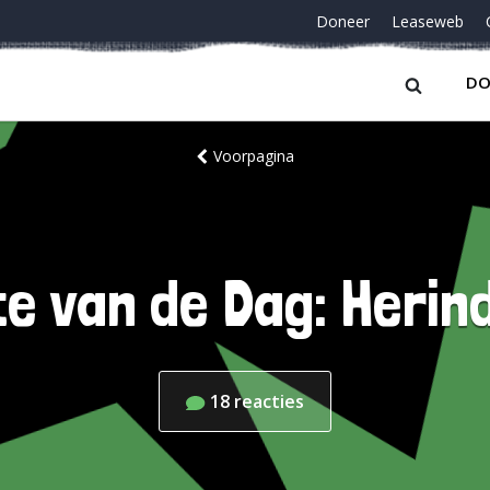
Doneer
Leaseweb
DO
Voorpagina
e van de Dag: Herin
18
reacties