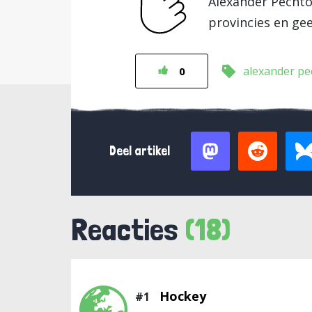
Alexander Pecht
provincies en g
alexander pe
0
Deel artikel
Reacties
(18)
Hockey
#1