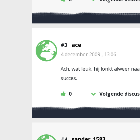
ace
#3
4 december 2009 , 13:06
Ach, wat leuk, hij lonkt alweer na
succes.
0
Volgende discus
sander_1583
#4