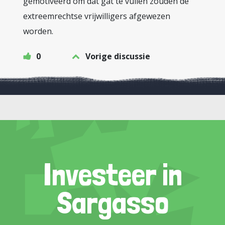
gemotiveerd om dat gat te vullen zouden de
extreemrechtse vrijwilligers afgewezen
worden.
0
Vorige discussie
Investeer in
Sargasso