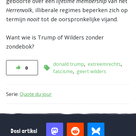
geboorte over een
lifetime membership
van het
Herrenvolk
, illiberale regimes beperken zich op
termijn
nooit
tot de oorspronkelijke vijand.
Want wie is Trump of Wilders zonder
zondebok?
donald trump
extreemrechts
0
fascisme
geert wilders
Serie:
Quote du jour
Deel artikel