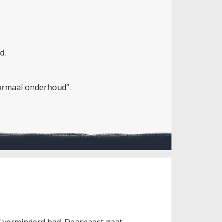
d.
normaal onderhoud”.