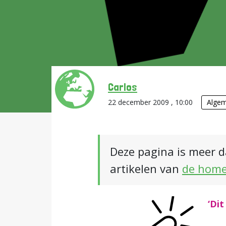
Carlos
22 december 2009 , 10:00
Alge
Deze pagina is meer d
artikelen van
de hom
‘Di