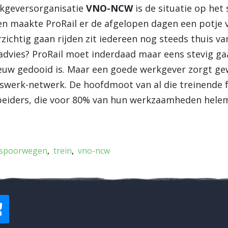
kgeversorganisatie
VNO-NCW
is de situatie op he
en maakte ProRail er de afgelopen dagen een potje 
zichtig gaan rijden zit iedereen nog steeds thuis v
advies? ProRail moet inderdaad maar eens stevig ga
euw gedooid is. Maar een goede werkgever zorgt g
iswerk-netwerk. De hoofdmoot van al die treinende 
ders, die voor 80% van hun werkzaamheden helema
 spoorwegen
trein
vno-ncw