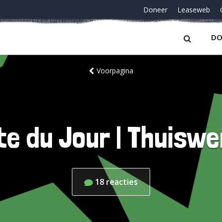
Doneer
Leaseweb
DO
Voorpagina
e du Jour | Thuisw
18
reacties