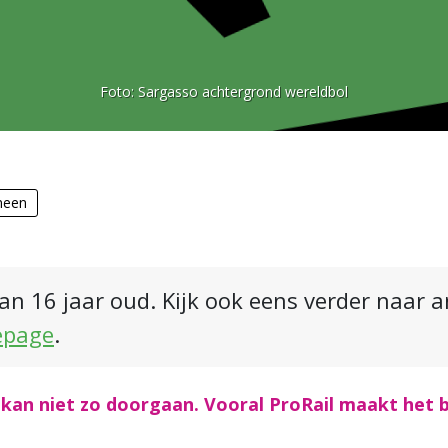
Foto:
Sargasso achtergrond wereldbol
meen
an 16 jaar oud. Kijk ook eens verder naar 
epage
.
t kan niet zo doorgaan. Vooral ProRail maakt het 