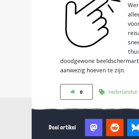
Wer
alle
voor
reis
sne
thu
doodgewone beeldschermarbei
aanwezig hoeven te zijn.
nederlandse
0
Deel artikel