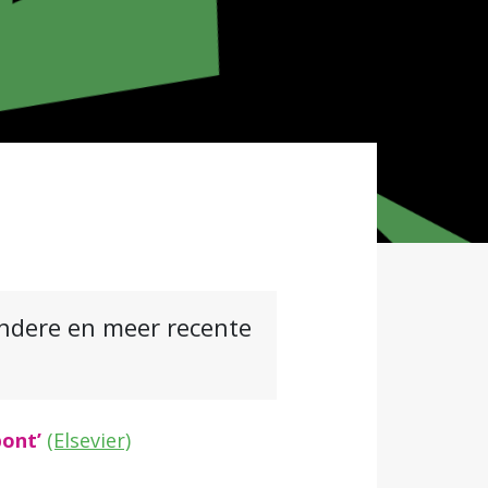
andere en meer recente
bont’
(Elsevier)