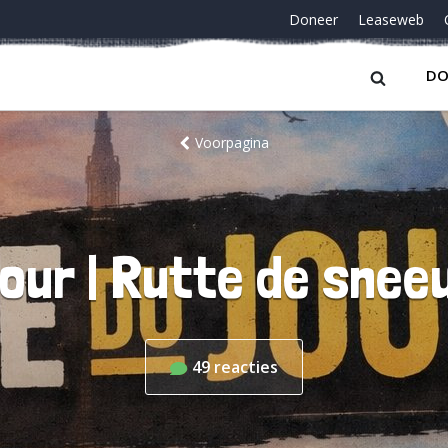
Doneer
Leaseweb
DO
Voorpagina
our | Rutte de sne
49
reacties