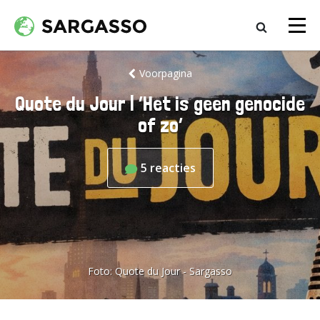
Voorpagina
Quote du Jour | ‘Het is geen genocide
of zo’
5
reacties
Foto:
Quote du Jour - Sargasso