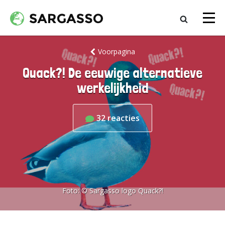
Voorpagina
Quack?! De eeuwige alternatieve
werkelijkheid
32
reacties
Foto:
© Sargasso logo Quack?!