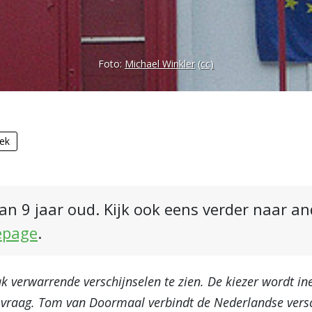
Foto:
Michael Winkler
(cc)
iek
an 9 jaar oud. Kijk ook eens verder naar a
epage
.
 verwarrende verschijnselen te zien. De kiezer wordt in
 vraag. Tom van Doormaal verbindt de Nederlandse versc