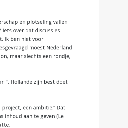
erschap en plotseling vallen
 Iets over dat discussies
. Ik ben niet voor
 desgevraagd moest Nederland
izon, maar slechts een rondje,
r F. Hollande zijn best doet
n project, een ambitie.” Dat
ns inhoud aan te geven (Le
utte.