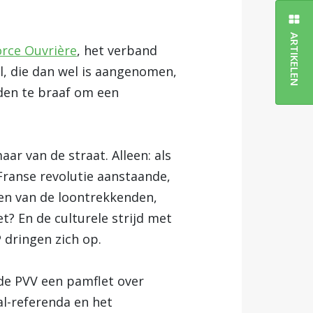
ARTIKELEN
orce Ouvrière
, het verband
il, die dan wel is aangenomen,
nden te braaf om een
aar van de straat. Alleen: als
 Franse revolutie aanstaande,
en van de loontrekkenden,
t? En de culturele strijd met
 dringen zich op.
 de PVV een pamflet over
l-referenda en het