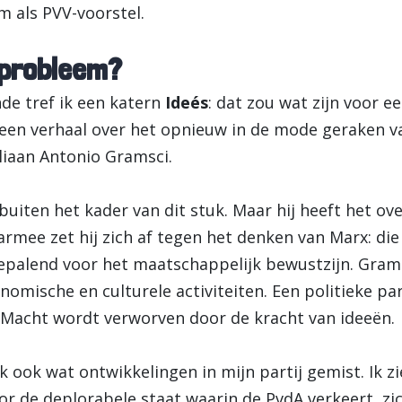
 als PVV-voorstel.
s probleem?
nde tref ik een katern
Ideés
: dat zou wat zijn voor 
t een verhaal over het opnieuw in de mode geraken 
liaan Antonio Gramsci.
buiten het kader van dit stuk. Maar hij heeft het o
armee zet hij zich af tegen het denken van Marx: die
epalend voor het maatschappelijk bewustzijn. Grams
omische en culturele activiteiten. Een politieke part
acht wordt verworven door de kracht van ideeën.
ik ook wat ontwikkelingen in mijn partij gemist. Ik zi
r de deplorabele staat waarin de PvdA verkeert, zichz