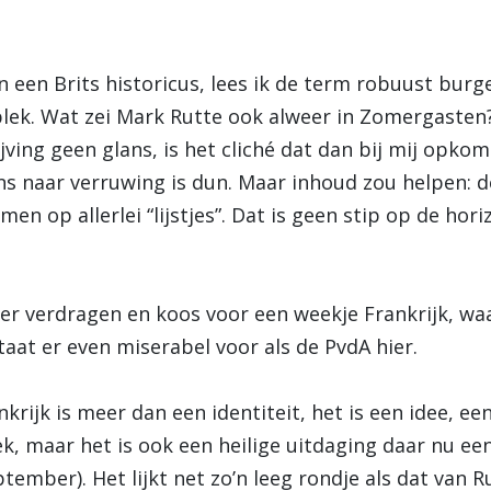
 een Brits historicus, lees ik de term robuust burg
plek. Wat zei Mark Rutte ook alweer in Zomergasten?
ing geen glans, is het cliché dat dan bij mij opkomt
ns naar verruwing is dun. Maar inhoud zou helpen:
en op allerlei “lijstjes”. Dat is geen stip op de hor
eer verdragen en koos voor een weekje Frankrijk, waa
taat er even miserabel voor als de PvdA hier.
krijk is meer dan een identiteit, het is een idee, ee
k, maar het is ook een heilige uitdaging daar nu ee
ptember). Het lijkt net zo’n leeg rondje als dat van R