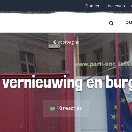
Doneer
Leaseweb
DO
Voorpagina
e vernieuwing en bu
10
reacties