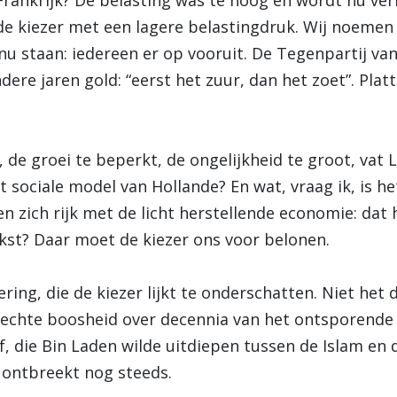
rankrijk? De belasting was te hoog en wordt nu verl
de kiezer met een lagere belastingdruk. Wij noemen
nu staan: iedereen er op vooruit. De Tegenpartij va
andere jaren gold: “eerst het zuur, dan het zoet”. Plat
 de groei te beperkt, de ongelijkheid te groot, vat
 sociale model van Hollande? En wat, vraag ik, is h
n zich rijk met de licht herstellende economie: dat
kst? Daar moet de kiezer ons voor belonen.
ring, die de kiezer lijkt te onderschatten. Niet het d
echte boosheid over decennia van het ontsporende 
f, die Bin Laden wilde uitdiepen tussen de Islam en
 ontbreekt nog steeds.