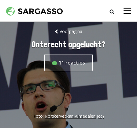
Voorpagina
Onterecht opgelucht?
11
reacties
Foto:
Poltikerveckan Almedalen
(cc)