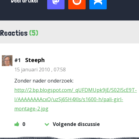
Deel artikel
Reacties
(5)
Steeph
#1
15 januari 2010 , 07:58
Zonder nader onderzoek:
http://2.bp.blogspot.com/_qUFDMUpk9jE/S02I5cE9T-
I/AAAAAAAAcxQ/uzSj65H4Xls/s1600-h/pali-girl-
montage-2.jpg
0
Volgende discussie