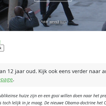
Foto:
winni3
(cc)
n
ek
an 12 jaar oud. Kijk ook eens verder naar 
epage
.
blikeinse huize zijn en een gooi willen doen naar het pr
ts toch lelijk in je maag. De nieuwe Obama-doctrine het 