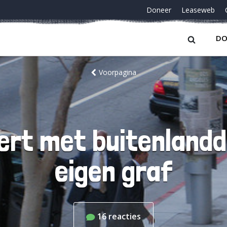
Doneer
Leaseweb
DO
Voorpagina
rt met buitenlandd
eigen graf
16
reacties