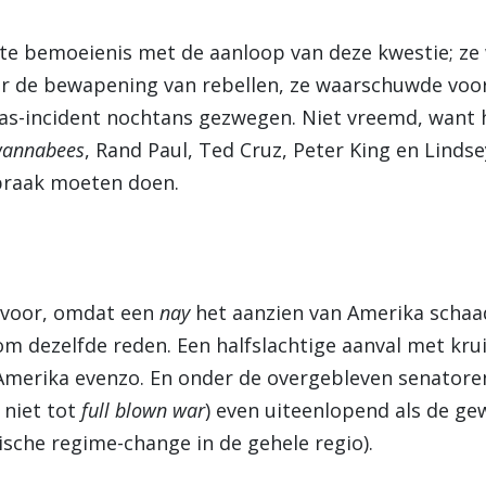
ecte bemoeienis met de aanloop van deze kwestie; ze
or de bewapening van rebellen, ze waarschuwde voor
fgas-incident nochtans gezwegen. Niet vreemd, want 
annabees
, Rand Paul, Ted Cruz, Peter King en Lindse
spraak moeten doen.
 voor, omdat een
nay
het aanzien van Amerika schaad
 om dezelfde reden. Een halfslachtige aanval met krui
Amerika evenzo. En onder de overgebleven senatore
 niet tot
full blown war
) even uiteenlopend als de gew
ische regime-change in de gehele regio).