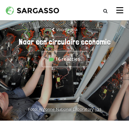
Voorpagina
Naar een circulaire economie
16
reacties
Foto:
Argonne National Laboratory
(cc)