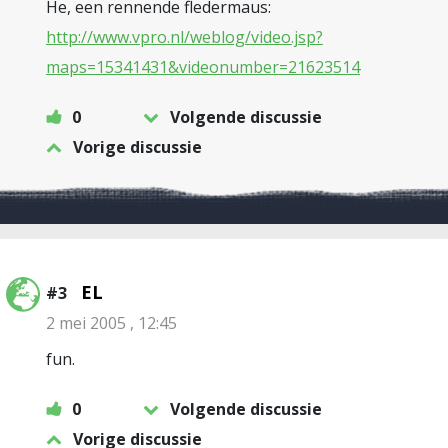
He, een rennende fledermaus:
http://www.vpro.nl/weblog/video.jsp?
maps=15341431&videonumber=21623514
0
Volgende discussie
Vorige discussie
EL
#3
2 mei 2005 , 12:45
fun.
0
Volgende discussie
Vorige discussie