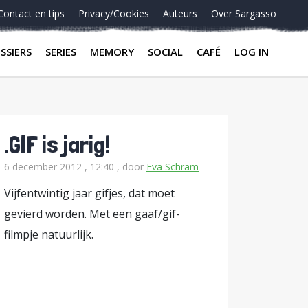
Contact en tips
Privacy/Cookies
Auteurs
Over Sargasso
SSIERS
SERIES
MEMORY
SOCIAL
CAFÉ
LOG IN
.GIF is jarig!
6 december 2012 , 12:40
, door
Eva Schram
Vijfentwintig jaar gifjes, dat moet
gevierd worden. Met een gaaf/gif-
filmpje natuurlijk.