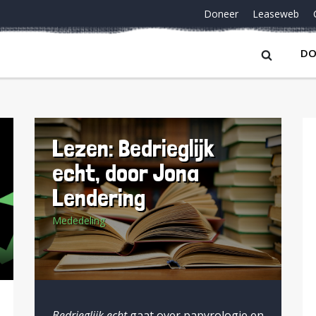
Doneer
Leaseweb
DO
Lezen: Bedrieglijk
echt, door Jona
Lendering
Mededeling
Bedrieglijk echt
gaat over papyrologie en