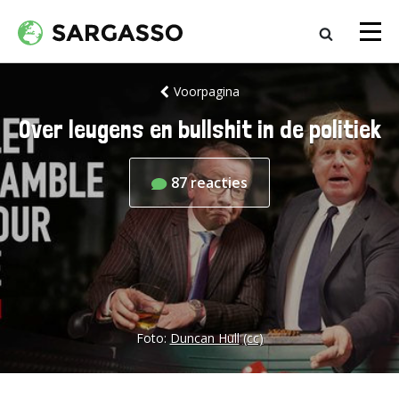
Voorpagina
Over leugens en bullshit in de politiek
87
reacties
Foto:
Duncan Hull
(cc)