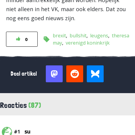
minder aantrekkelijk gaan worden. Hopelijk
niet alleen in het VK, maar ook elders. Dat zou
nog eens goed nieuws zijn.
brexit
bullshit
leugens
theresa
0
may
verenigd koninkrijk
Deel artikel
Reacties
(87)
su
#1