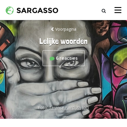
Voorpagina
Lelijke woorden
6
reacties
Foto:
Terence Faircloth
(cc)