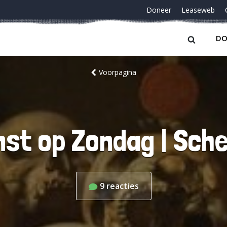
Doneer
Leaseweb
DO
Voorpagina
nst op Zondag | Sche
9
reacties