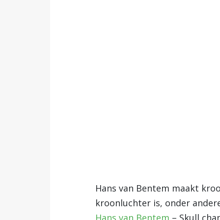
Hans van Bentem maakt kroon
kroonluchter is, onder ander
Hans van Bentem
– Skull chan