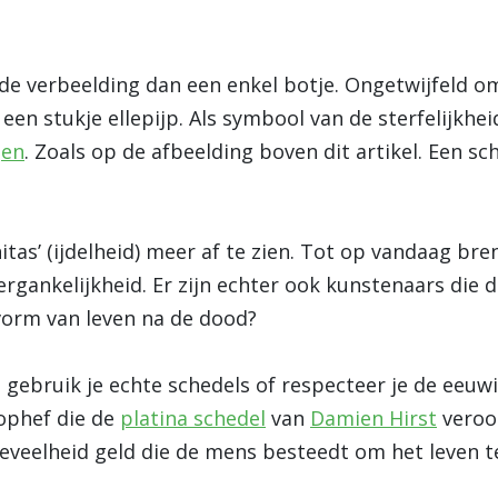
de verbeelding dan een enkel botje. Ongetwijfeld o
een stukje ellepijp. Als symbool van de sterfelijkhei
jen
. Zoals op de afbeelding boven dit artikel. Een sch
nitas’ (ijdelheid) meer af te zien. Tot op vandaag b
ergankelijkheid. Er zijn echter ook kunstenaars die 
vorm van leven na de dood?
: gebruik je echte schedels of respecteer je de eeuw
ophef die de
platina schedel
van
Damien Hirst
veroor
veelheid geld die de mens besteedt om het leven t