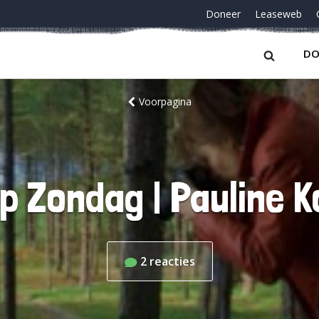
Doneer
Leaseweb
DO
Voorpagina
p Zondag | Pauline 
2
reacties