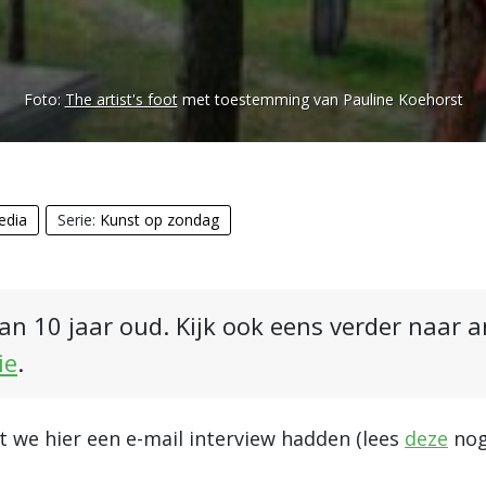
Foto:
The artist's foot
met toestemming van Pauline Koehorst
edia
Serie:
Kunst op zondag
an 10 jaar oud. Kijk ook eens verder naar 
ie
.
t we hier een e-mail interview hadden (lees
deze
nog