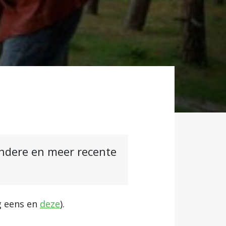
andere en meer recente
 eens en
deze
).