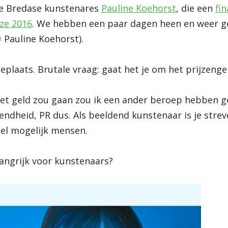
de Bredase kunstenares
Pauline Koehorst
, die een
fi
ze 2016
. We hebben een paar dagen heen en weer gem
 Pauline Koehorst).
leplaats. Brutale vraag: gaat het je om het prijzenge
 het geld zou gaan zou ik een ander beroep hebben g
heid, PR dus. Als beeldend kunstenaar is je streve
eel mogelijk mensen.
elangrijk voor kunstenaars?