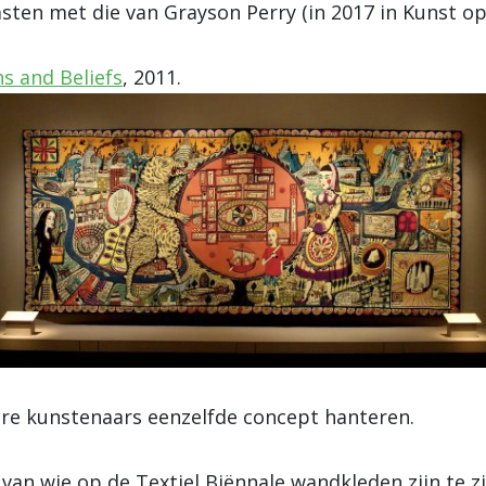
sten met die van Grayson Perry (in 2017 in Kunst 
s and Beliefs
, 2011.
re kunstenaars eenzelfde concept hanteren.
van wie op de Textiel Biënnale wandkleden zijn te zi