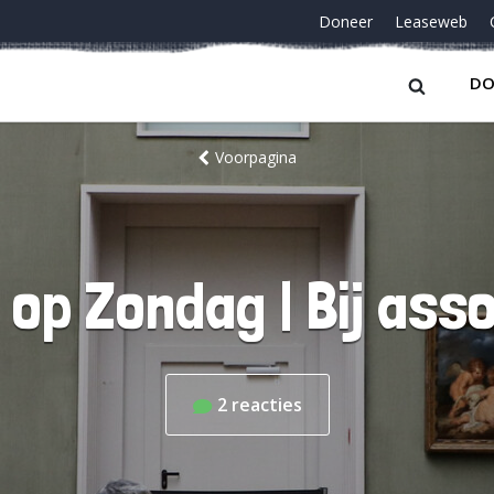
Doneer
Leaseweb
DO
Voorpagina
 op Zondag | Bij asso
2
reacties