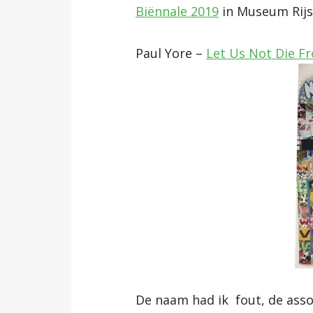
Biënnale 2019
in Museum Rijsw
Paul Yore –
Let Us Not Die F
De naam had ik fout, de assoc