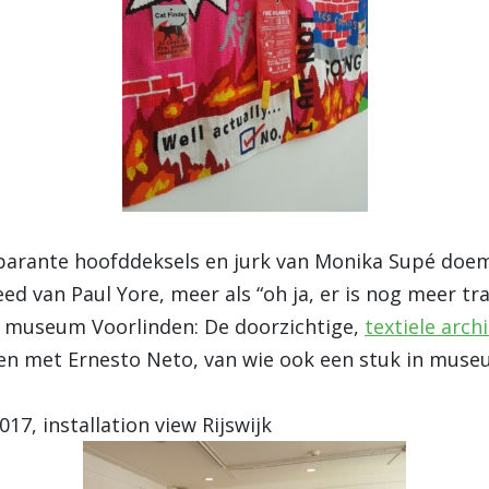
sparante hoofddeksels en jurk van Monika Supé doem
leed van Paul Yore, meer als “oh ja, er is nog meer t
n museum Voorlinden: De doorzichtige,
textiele arc
n met Ernesto Neto, van wie ook een stuk in museu
2017, installation view Rijswijk