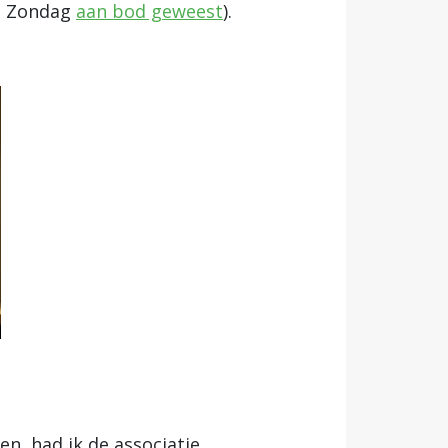
op Zondag
aan bod geweest
).
en, had ik de associatie