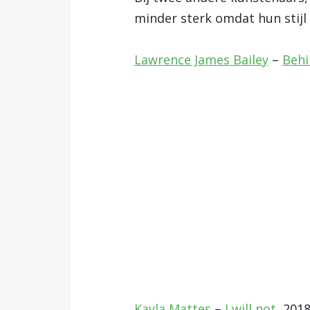
minder sterk omdat hun stijl 
Lawrence James Bailey
–
Behi
Kayla Mattes
–
I will not
, 2018