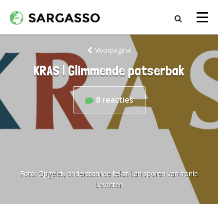
Voorpagina
KRAS | Glimmende patserbak
8
reacties
Foto:
Opgelet, onderstaande tekst kan sporen van ironie
bevatten