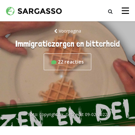
Voorpagina
Immigratiezorgen en bitterheid
22
reacties
Foto:
copyright ok. Gecheckt 09-02-2022